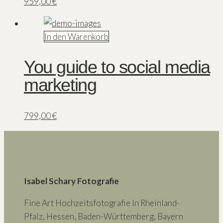
959,00
€
In den Warenkorb
You guide to social media
marketing
799,00
€
Isabel Schary Fotografie
Fine Art Hochzeitsfotografie In Rheinland-
Pfalz, Hessen, Baden-Württemberg, Bayern